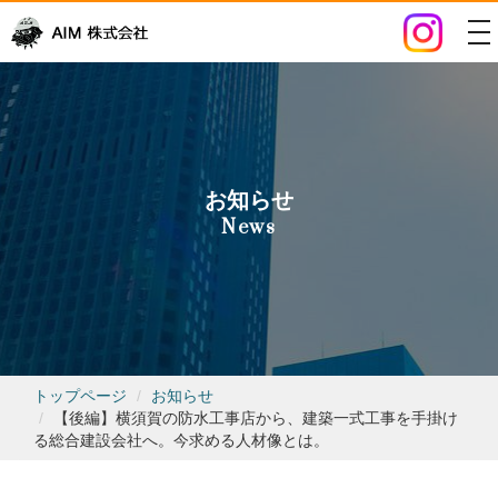
to
na
お知らせ
News
トップページ
お知らせ
【後編】横須賀の防水工事店から、建築一式工事を手掛け
る総合建設会社へ。今求める人材像とは。